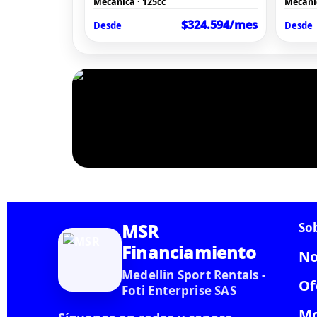
Mecánica · 125cc
Mecáni
$324.594/mes
Desde
Desde
MSR
So
Financiamiento
No
Medellin Sport Rentals -
Of
Foti Enterprise SAS
Mo