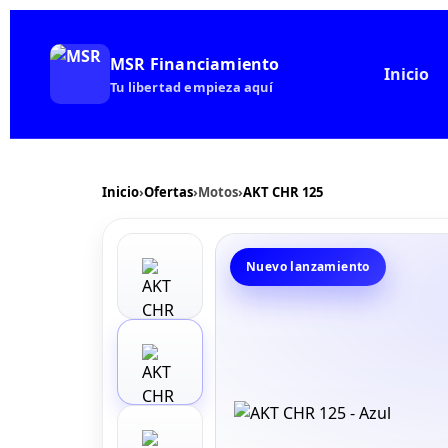
MSR Financiamiento
Inicio
Tu libertad empieza aquí
Inicio
›
Ofertas
›
Motos
›
AKT CHR 125
Nuevo lanzamiento