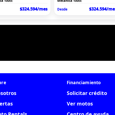
ca 100cc
Mecánica 100cc
$324.594/mes
$324.594/me
Desde
bre
Financiamiento
sotros
Solicitar crédito
ertas
Ver motos
to Rentals
Centro de ayuda