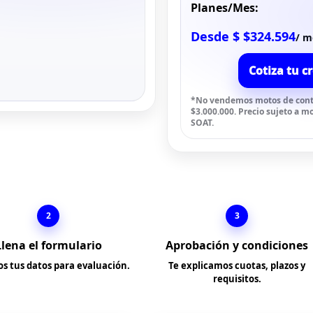
Planes/Mes:
Desde $ $324.594
/ m
Cotiza tu c
*No vendemos motos de contad
$3.000.000. Precio sujeto a m
SOAT.
2
3
Llena el formulario
Aprobación y condiciones
s tus datos para evaluación.
Te explicamos cuotas, plazos y
requisitos.