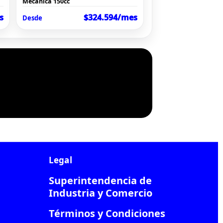
Mecánica 150cc
s
$324.594/mes
Desde
Legal
Superintendencia de
Industria y Comercio
Términos y Condiciones