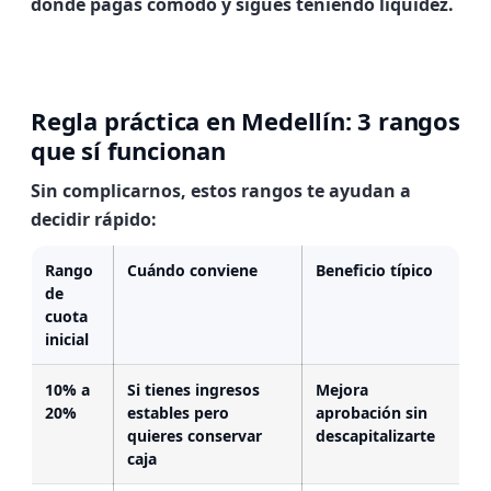
donde
pagas cómodo
y sigues teniendo liquidez.
Regla práctica en Medellín: 3 rangos
que sí funcionan
Sin complicarnos, estos rangos te ayudan a
decidir rápido:
Rango
Cuándo conviene
Beneficio típico
de
cuota
inicial
10% a
Si tienes ingresos
Mejora
20%
estables pero
aprobación sin
quieres conservar
descapitalizarte
caja